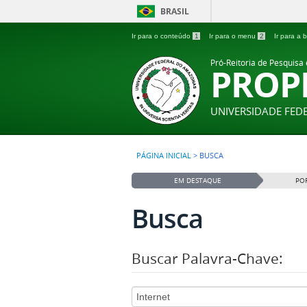
BRASIL
Ir para o conteúdo
1
Ir para o menu
2
Ir para a
Pró-Reitoria de Pesquisa
PROP
UNIVERSIDADE FE
PÁGINA INICIAL
>
BUSCA
EM DESTAQUE
PO
Busca
Buscar Palavra-Chave: