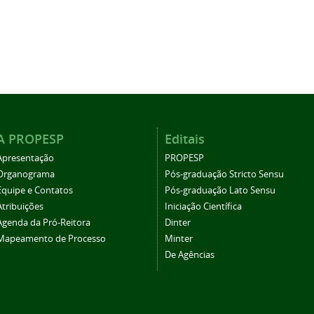
A PROPESP
Editais
Apresentação
PROPESP
Organograma
Pós-graduação Stricto Sensu
Equipe e Contatos
Pós-graduação Lato Sensu
Atribuições
Iniciação Científica
Agenda da Pró-Reitora
Dinter
Mapeamento de Processo
Minter
De Agências