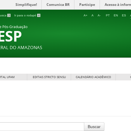
Simplifique!
Comunica BR
Participe
Acesso à infor
 busca
3
Ir para o rodapé
4
A+
A
A-
PT
EN
ES
 e Pós-Graduação
ESP
DERAL DO AMAZONAS
RTAL UFAM
EDITAIS STRICTO SENSU
CALENDÁRIO ACADÊMICO
Buscar