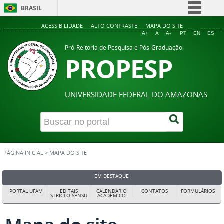
BRASIL
Simplifique!
ACESSIBILIDADE
ALTO CONTRASTE
MAPA DO SITE
A+
A
A-
PT
EN
ES
Comunica BR
Pró-Reitoria de Pesquisa e Pós-Graduação
PROPESP
Participe
Acesso à informação
Legislação
UNIVERSIDADE FEDERAL DO AMAZONAS
Canais
PÁGINA INICIAL
>
MAPA DO SITE
EM DESTAQUE
PORTAL UFAM
EDITAIS
CALENDÁRIO
CONTATOS
FORMULÁRIOS
STRICTO SENSU
ACADÊMICO