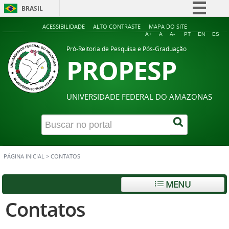
BRASIL
Simplifique!
ACESSIBILIDADE
ALTO CONTRASTE
MAPA DO SITE
A+
A
A-
PT
EN
ES
Comunica BR
Pró-Reitoria de Pesquisa e Pós-Graduação
PROPESP
Participe
Acesso à informação
Legislação
UNIVERSIDADE FEDERAL DO AMAZONAS
Canais
PÁGINA INICIAL
>
CONTATOS
MENU
Contatos