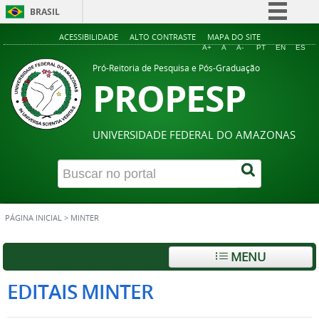
BRASIL
Simplifique!
ACESSIBILIDADE
ALTO CONTRASTE
MAPA DO SITE
A+
A
A-
PT
EN
ES
Comunica BR
Pró-Reitoria de Pesquisa e Pós-Graduação
PROPESP
Participe
Acesso à informação
Legislação
UNIVERSIDADE FEDERAL DO AMAZONAS
Canais
PÁGINA INICIAL
>
MINTER
MENU
EDITAIS MINTER