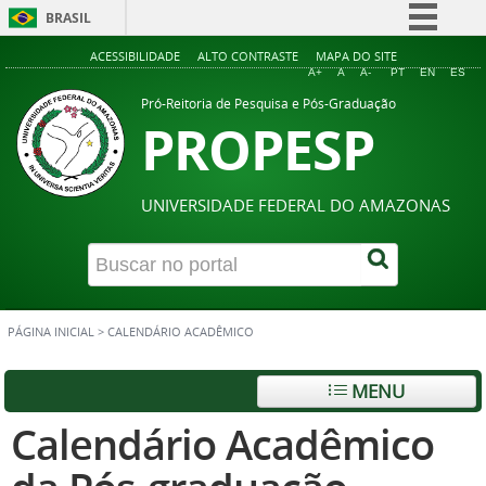
BRASIL
Simplifique!
ACESSIBILIDADE
ALTO CONTRASTE
MAPA DO SITE
A+
A
A-
PT
EN
ES
Comunica BR
Pró-Reitoria de Pesquisa e Pós-Graduação
PROPESP
Participe
Acesso à informação
Legislação
UNIVERSIDADE FEDERAL DO AMAZONAS
Canais
PÁGINA INICIAL
>
CALENDÁRIO ACADÊMICO
MENU
Calendário Acadêmico