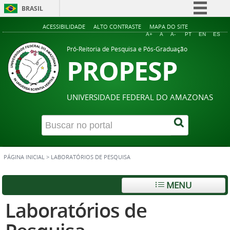
BRASIL
Simplifique!
ACESSIBILIDADE
ALTO CONTRASTE
MAPA DO SITE
A+
A
A-
PT
EN
ES
Comunica BR
Pró-Reitoria de Pesquisa e Pós-Graduação
PROPESP
Participe
Acesso à informação
Legislação
UNIVERSIDADE FEDERAL DO AMAZONAS
Canais
PÁGINA INICIAL
>
LABORATÓRIOS DE PESQUISA
MENU
Laboratórios de