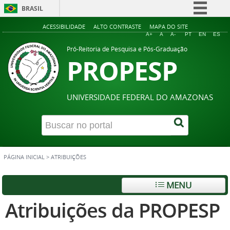
BRASIL
Simplifique!
ACESSIBILIDADE
ALTO CONTRASTE
MAPA DO SITE
A+
A
A-
PT
EN
ES
Comunica BR
Pró-Reitoria de Pesquisa e Pós-Graduação
PROPESP
Participe
Acesso à informação
Legislação
UNIVERSIDADE FEDERAL DO AMAZONAS
Canais
PÁGINA INICIAL
>
ATRIBUIÇÕES
MENU
Atribuições da PROPESP