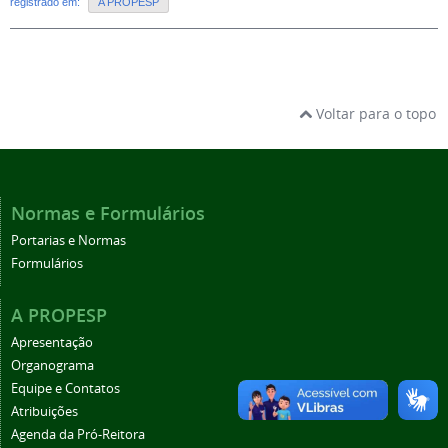
registrado em:
A PROPESP
Voltar para o topo
Normas e Formulários
Portarias e Normas
Formulários
A PROPESP
Apresentação
Organograma
Equipe e Contatos
Atribuições
Agenda da Pró-Reitora