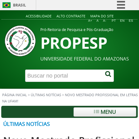
BRASIL
Simplifique!
ACESSIBILIDADE
ALTO CONTRASTE
MAPA DO SITE
A+
A
A-
PT
EN
ES
Comunica BR
Pró-Reitoria de Pesquisa e Pós-Graduação
PROPESP
Participe
Acesso à informação
Legislação
UNIVERSIDADE FEDERAL DO AMAZONAS
Canais
PÁGINA INICIAL
>
ÚLTIMAS NOTÍCIAS
>
NOVO MESTRADO PROFISSIONAL EM LETRAS
NA UFAM!
MENU
ÚLTIMAS NOTÍCIAS