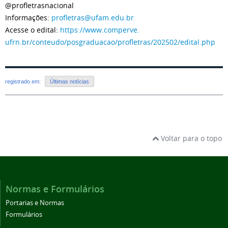
@profletrasnacional
Informações:
profletras@ufam.edu.br
Acesse o edital:
https://www.comperve.
ufrn.br/conteudo/posgraduacao/
profletras/202502/edital.php
registrado em:
Últimas notícias
Voltar para o topo
Normas e Formulários
Portarias e Normas
Formulários