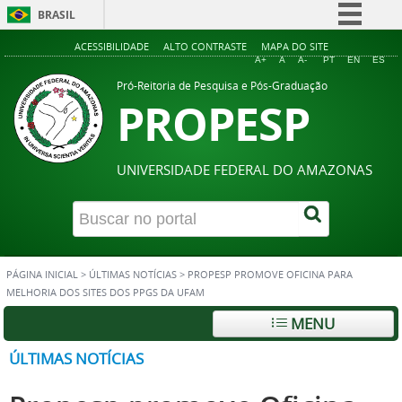
BRASIL
Simplifique!
ACESSIBILIDADE
ALTO CONTRASTE
MAPA DO SITE
A+
A
A-
PT
EN
ES
Comunica BR
Pró-Reitoria de Pesquisa e Pós-Graduação
PROPESP
Participe
Acesso à informação
Legislação
UNIVERSIDADE FEDERAL DO AMAZONAS
Canais
PÁGINA INICIAL
>
ÚLTIMAS NOTÍCIAS
>
PROPESP PROMOVE OFICINA PARA
MELHORIA DOS SITES DOS PPGS DA UFAM
MENU
ÚLTIMAS NOTÍCIAS