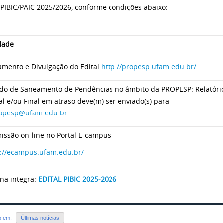
 PIBIC/PAIC 2025/2026, conforme condições abaixo:
dade
amento e Divulgação do Edital
http://propesp.ufam.edu.br/
odo de Saneamento de Pendências no âmbito da PROPESP: Relatório
al e/ou Final em atraso deve(m) ser enviado(s) para
ropesp@ufam.edu.br
issão on-line no Portal E-campus
s://ecampus.ufam.edu.br/
 na integra:
EDITAL PIBIC 2025-2026
do em:
Últimas notícias