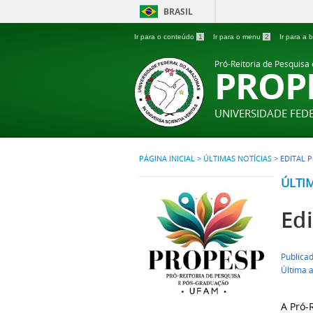
BRASIL
Ir para o conteúdo
1
Ir para o menu
2
Ir para a
Pró-Reitoria de Pesquisa
PROP
UNIVERSIDADE FE
PÁGINA INICIAL
>
ÚLTIMAS NOTÍCIAS
>
EDITAL P
ÚLTI
Ed
Publica
Última 
A Pró-