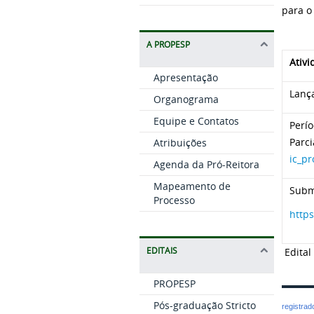
para o
A PROPESP
Ativi
Apresentação
Lanç
Organograma
Equipe e Contatos
Perí
Parci
Atribuições
ic_p
Agenda da Pró-Reitora
Mapeamento de
Subm
Processo
http
EDITAIS
Edital
PROPESP
Pós-graduação Stricto
registra