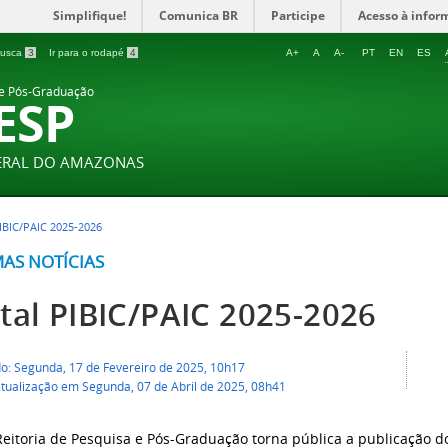
Simplifique!
Comunica BR
Participe
Acesso à infor
 busca
3
Ir para o rodapé
4
A+
A
A-
PT
EN
ES
 e Pós-Graduação
ESP
DERAL DO AMAZONAS
IBIC/PAIC 2025-2026
MAS NOTÍCIAS
ital PIBIC/PAIC 2025-2026
do: Segunda, 17 de Fevereiro de 2025, 10h17
atualização em Segunda, 07 de Abril de 2025, 08h41
Reitoria de Pesquisa e Pós-Graduação torna pública a publicação d