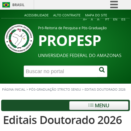
BRASIL
Simplifique!
ACESSIBILIDADE
ALTO CONTRASTE
MAPA DO SITE
A+
A
A-
PT
EN
ES
Comunica BR
Pró-Reitoria de Pesquisa e Pós-Graduação
PROPESP
Participe
Acesso à informação
Legislação
UNIVERSIDADE FEDERAL DO AMAZONAS
Canais
PÁGINA INICIAL
>
PÓS-GRADUAÇÃO STRICTO SENSU
>
EDITAIS DOUTORADO 2026
MENU
Editais Doutorado 2026