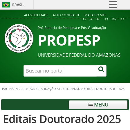
BRASIL
Simplifique!
ACESSIBILIDADE
ALTO CONTRASTE
MAPA DO SITE
A+
A
A-
PT
EN
ES
Comunica BR
Pró-Reitoria de Pesquisa e Pós-Graduação
PROPESP
Participe
Acesso à informação
Legislação
UNIVERSIDADE FEDERAL DO AMAZONAS
Canais
PÁGINA INICIAL
>
PÓS-GRADUAÇÃO STRICTO SENSU
>
EDITAIS DOUTORADO 2025
MENU
Editais Doutorado 2025