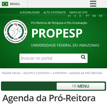
BRASIL
Simplifique!
ACESSIBILIDADE
ALTO CONTRASTE
MAPA DO SITE
A+
A
A-
PT
EN
ES
Comunica BR
Pró-Reitoria de Pesquisa e Pós-Graduação
PROPESP
Participe
Acesso à informação
Legislação
UNIVERSIDADE FEDERAL DO AMAZONAS
Canais
PÁGINA INICIAL
>
EQUIPE E CONTATOS
>
A PROPESP
>
AGENDA DA PRÓ-REITORA
MENU
Agenda da Pró-Reitora