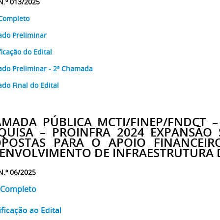
 N.º 013/2025
 Completo
ado Preliminar
ficação do Edital
ado Preliminar - 2ª Chamada
ado Final do Edital
MADA PÚBLICA MCTI/FINEP/FNDCT –
QUISA – PROINFRA 2024 EXPANSÃO S
POSTAS PARA O APOIO FINANCEIR
ENVOLVIMENTO DE INFRAESTRUTURA D
 N.º 06/2025
l Completo
ificação ao Edital