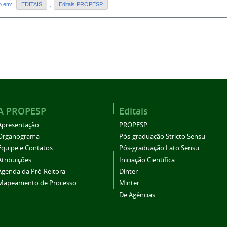
do em:
EDITAIS
,
Editais PROPESP
A PROPESP
Editais
Apresentação
PROPESP
Organograma
Pós-graduação Stricto Sensu
Equipe e Contatos
Pós-graduação Lato Sensu
Atribuições
Iniciação Científica
Agenda da Pró-Reitora
Dinter
Mapeamento de Processo
Minter
De Agências