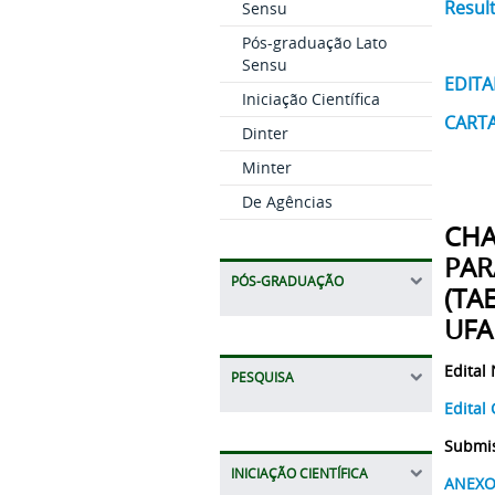
Result
Sensu
Pós-graduação Lato
Sensu
EDITA
Iniciação Científica
CARTA
Dinter
Minter
De Agências
CH
PAR
PÓS-GRADUAÇÃO
(TA
UFA
Edital 
PESQUISA
Edital
Submis
INICIAÇÃO CIENTÍFICA
ANEXO