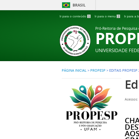
BRASIL
Ir para o conteúdo
1
Ir para o menu
2
Ir para a
Pró-Reitoria de Pesquisa
PROP
UNIVERSIDADE FE
PÁGINA INICIAL
>
PROPESP
>
EDITAIS PROPESP 
Ed
Acessos:
CH
DES
AOS