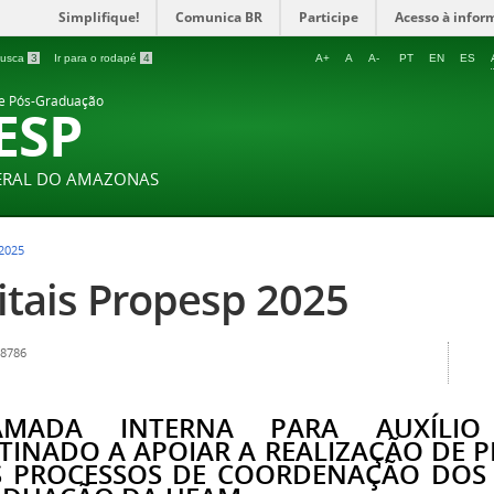
Simplifique!
Comunica BR
Participe
Acesso à infor
 busca
3
Ir para o rodapé
4
A+
A
A-
PT
EN
ES
 e Pós-Graduação
ESP
DERAL DO AMAZONAS
2025
itais Propesp 2025
 8786
AMADA INTERNA PARA AUXÍLIO
TINADO A APOIAR A REALIZAÇÃO DE 
 PROCESSOS DE COORDENAÇÃO DOS