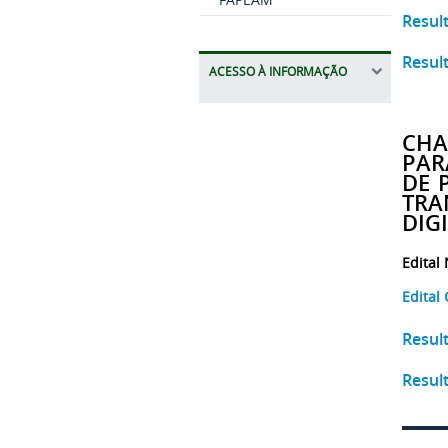
Resul
Resul
ACESSO À INFORMAÇÃO
CHA
PAR
DE 
TRA
DIG
Edital
E
dital
Resul
Resul