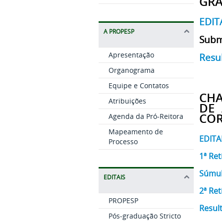
GR
EDIT
A PROPESP
Subm
Apresentação
Resu
Organograma
Equipe e Contatos
CHA
Atribuições
DE 
COR
Agenda da Pró-Reitora
Mapeamento de
EDITA
Processo
1ª Ret
Súmul
EDITAIS
2ª Ret
PROPESP
Result
Pós-graduação Stricto