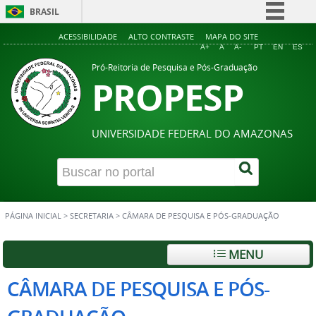
BRASIL
Simplifique!
ACESSIBILIDADE
ALTO CONTRASTE
MAPA DO SITE
A+
A
A-
PT
EN
ES
Comunica BR
Pró-Reitoria de Pesquisa e Pós-Graduação
PROPESP
Participe
Acesso à informação
Legislação
UNIVERSIDADE FEDERAL DO AMAZONAS
Canais
PÁGINA INICIAL
>
SECRETARIA
>
CÂMARA DE PESQUISA E PÓS-GRADUAÇÃO
MENU
CÂMARA DE PESQUISA E PÓS-