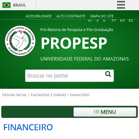
BRASIL
Simplifique!
ACESSIBILIDADE
ALTO CONTRASTE
MAPA DO SITE
A+
A
A-
PT
EN
ES
Comunica BR
Pró-Reitoria de Pesquisa e Pós-Graduação
PROPESP
Participe
Acesso à informação
Legislação
UNIVERSIDADE FEDERAL DO AMAZONAS
Canais
PÁGINA INICIAL
>
PASSAGENS E DIÁRIAS
>
FINANCEIRO
MENU
FINANCEIRO