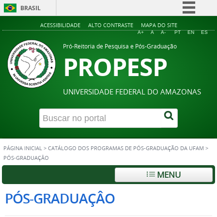
BRASIL
Simplifique!
ACESSIBILIDADE
ALTO CONTRASTE
MAPA DO SITE
A+
A
A-
PT
EN
ES
Comunica BR
Pró-Reitoria de Pesquisa e Pós-Graduação
PROPESP
Participe
Acesso à informação
Legislação
UNIVERSIDADE FEDERAL DO AMAZONAS
Canais
PÁGINA INICIAL
>
CATÁLOGO DOS PROGRAMAS DE PÓS-GRADUAÇÃO DA UFAM
>
PÓS-GRADUAÇÂO
MENU
PÓS-GRADUAÇÂO