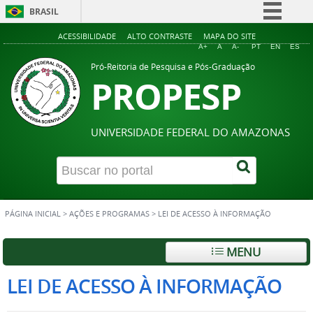
BRASIL
Simplifique!
ACESSIBILIDADE
ALTO CONTRASTE
MAPA DO SITE
A+
A
A-
PT
EN
ES
Comunica BR
Pró-Reitoria de Pesquisa e Pós-Graduação
PROPESP
Participe
Acesso à informação
Legislação
UNIVERSIDADE FEDERAL DO AMAZONAS
Canais
PÁGINA INICIAL
>
AÇÕES E PROGRAMAS
>
LEI DE ACESSO À INFORMAÇÃO
MENU
LEI DE ACESSO À INFORMAÇÃO